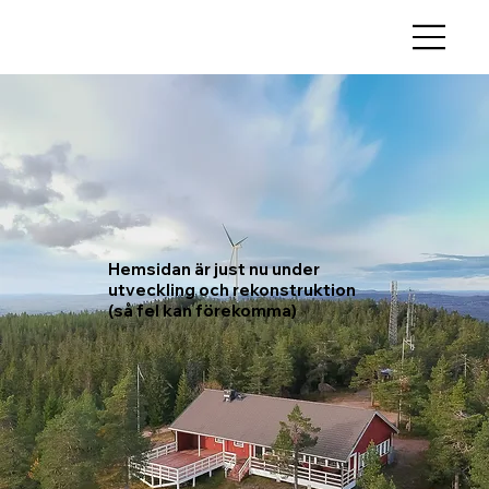
Explore What
Hemsidan är just nu under
utveckling och rekonstruktion
Lies Beyond
(så fel kan förekomma)
Contact Us
Read More